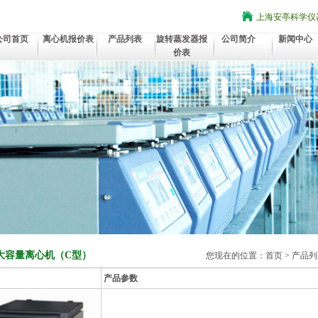
上海安亭科学仪
公司首页
离心机报价表
产品列表
旋转蒸发器报
公司简介
新闻中心
价表
大容量离心机（C型）
您现在的位置：
首页
>
产品列
产品参数