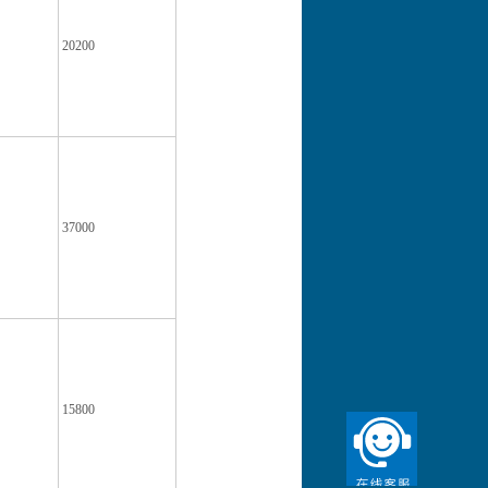
20200
37000
15800