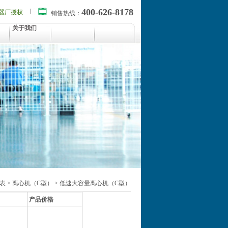
400-626-8178
器厂授权
销售热线：
关于我们
表
>
离心机（C型）
>
低速大容量离心机（C型）
产品价格