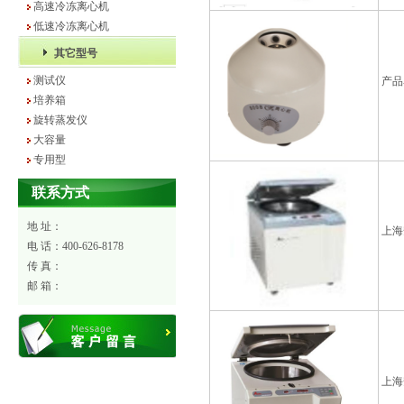
高速冷冻离心机
低速冷冻离心机
其它型号
测试仪
产品
培养箱
旋转蒸发仪
大容量
专用型
联系方式
地 址：
上海
电 话：400-626-8178
传 真：
邮 箱：
上海