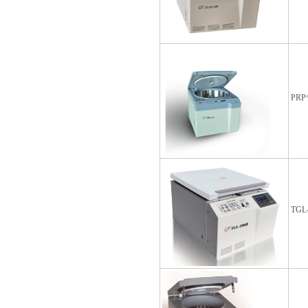
PR
TG