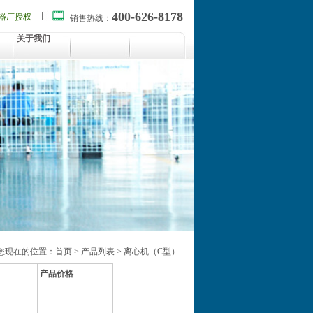
400-626-8178
器厂授权
销售热线：
关于我们
您现在的位置：
首页
>
产品列表
>
离心机（C型）
产品价格