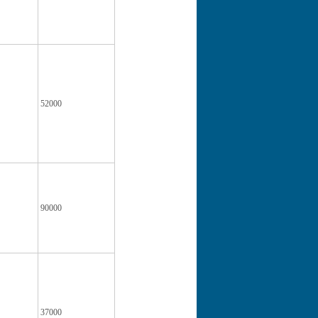
52000
90000
37000