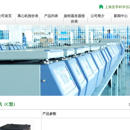
上海安亭科学仪
公司首页
离心机报价表
产品列表
旋转蒸发器报
公司简介
新闻中心
价表
机（C型）
产品参数