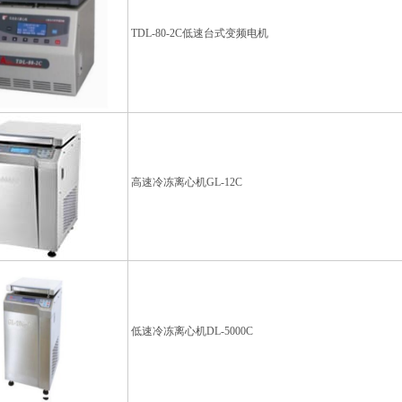
TDL-80-2C低速台式变频电机
高速冷冻离心机GL-12C
低速冷冻离心机DL-5000C