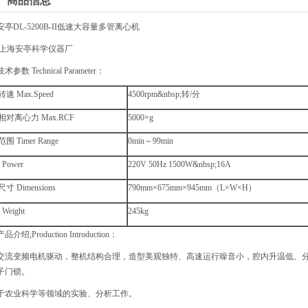
商品信息
亭DL-5200B-II低速大容量多管离心机
:上海安亭科学仪器厂
参数 Technical Parameter：
速 Max.Speed
4500rpm&nbsp;转/分
对离心力 Max.RCF
5000×g
围 Timer Range
0min～99min
 Power
220V 50Hz 1500W&nbsp;16A
寸 Dimensions
790mm×675mm×945mm（L×W×H）
Weight
245kg
介绍;Production Introduction：
交流变频电机驱动，整机结构合理，造型美观独特、高速运行噪音小，腔内升温低、
子门锁。
于农业科学等领域的实验、分析工作。