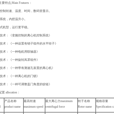
要特点;Main Features：
频控制转速、温度、时间，数码管显示。
道系统，内腔温升小。
地式机型，运行更平稳。
利技术：《变频控制的离心机控制系统》
利技术：《一种设置有销子组件的水平转子》
利技术：《一种电机用联轴器》
利技术：《一种旋转风罩组件》
利技术：《一种带有测速孔装置的离心机》
利技术：《一种离心机的门锁》
利技术：《一种可调整盖门角度的铰链》
 allocation：
产品名称
最高转速
最大离心力maximum
转子名称
规格容量
l
product name
maximum speed
centrifugal force
Rotor name
Specification c