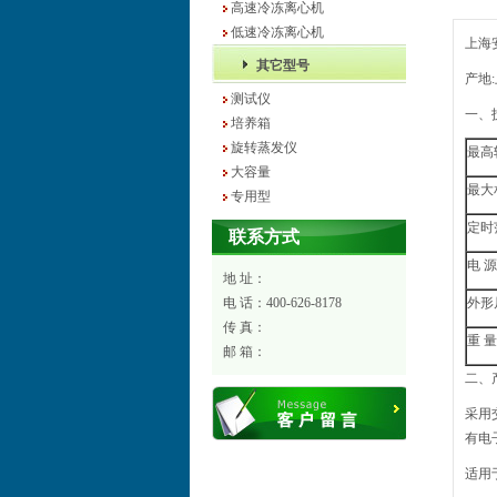
高速冷冻离心机
低速冷冻离心机
上海安
其它型号
产地
测试仪
一、技术
培养箱
旋转蒸发仪
最高转
大容量
最大相
专用型
定时范
联系方式
电 源
地 址：
电 话：400-626-8178
外形尺
传 真：
重 量 
邮 箱：
二、产品
采用
有电
适用