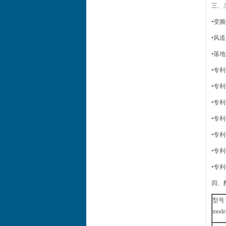
三、主
•变
•风
•落
•专
•专
•专
•专
•专
•专
•专
四、配置
型号
mode