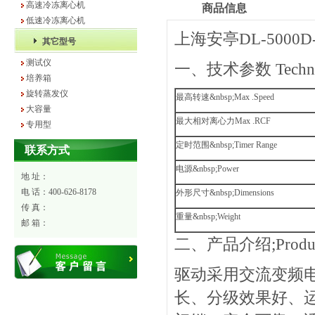
高速冷冻离心机
商品信息
低速冷冻离心机
上海安亭DL-5000
其它型号
测试仪
一、技术参数 Technica
培养箱
旋转蒸发仪
最高转速&nbsp;Max .Speed
大容量
最大相对离心力Max .RCF
专用型
定时范围&nbsp;Timer Range
联系方式
电源&nbsp;Power
地 址：
电 话：400-626-8178
外形尺寸&nbsp;Dimensions
传 真：
重量&nbsp;Weight
邮 箱：
二、产品介绍;Producti
驱动采用交流变频
长、分级效果好、