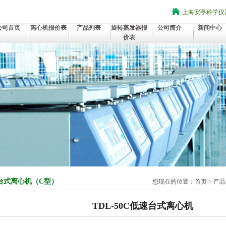
上海安亭科学仪
公司首页
离心机报价表
产品列表
旋转蒸发器报
公司简介
新闻中心
价表
台式离心机（C型）
您现在的位置：
首页
>
产品
TDL-50C低速台式离心机