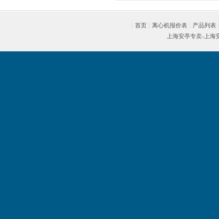
首页
离心机报价表
产品列表
上海安亭
专卖-
上海