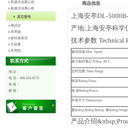
高速冷冻离心机
商品信息
低速冷冻离心机
上海安亭DL-500
其它型号
测试仪
产地:上海安亭科学
培养箱
旋转蒸发仪
技术参数 Technical P
大容量
专用型
最高转速 Max .Speed
联系方式
最大相对离心力Max .RCF
定时范围 Timer Range
地 址：
电 话：400-626-8178
噪音&nbsp;Noise
传 真：
邮 箱：
电 源&nbsp;Power
外形尺寸 Dimensions
重&nbsp;&nbsp;&nbsp; 量&nbsp;Weigh
产品介绍&nbsp;Produc